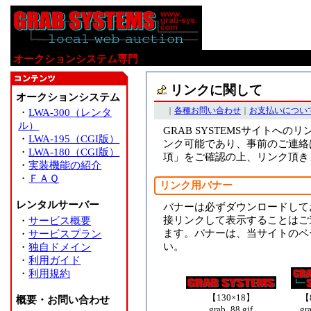
オークションシステム専門
リンクに関して
オークションシステム
｜
各種お問い合わせ
｜
お支払いについ
・
LWA-300（レンタ
ル）
GRAB SYSTEMSサイト
・
LWA-195（CGI版）
ンク可能であり、事前のご連絡
・
LWA-180（CGI版）
項」をご確認の上、リンク頂き
・
実装機能の紹介
・
ＦＡＱ
リンク用バナー
レンタルサーバー
バナーは必ずダウンロードして
接リンクして表示することはご
・
サービス概要
ます。バナーは、当サイトのペ
・
サービスプラン
い。
・
独自ドメイン
・
利用ガイド
・
利用規約
【130×18】
【
概要・お問い合わせ
grab_88.gif
gr