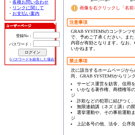
・
各種お問い合わせ
・
リンクに関して
画像を右クリックし「名前
・
お支払い案内
注意事項
GRAB SYSTEMSのコンテ
登録No：
で、予めご了承ください。また
内容が有効となります。なお、G
パスワード：
いかねます。
[
パスワードを紛失した場合
]
禁止事項
次に該当するホームページから
尚、GRAB SYSTEMSか
サービス運営を妨害、信用
いかなる著作権、商標権等
ジ
詐欺などの犯罪に結びつく
無限連鎖講（ネズミ講）の
選挙運動や、その事前運動
ジ
上記各号の他、法令、公序