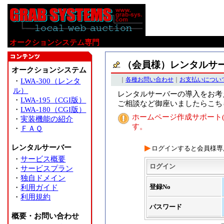
オークションシステム専門
（会員様）レンタルサ
オークションシステム
｜
各種お問い合わせ
｜
お支払いについ
・
LWA-300（レンタ
ル）
レンタルサーバーの導入をお考
・
LWA-195（CGI版）
ご相談など御座いましたらこち
・
LWA-180（CGI版）
ホームページ作成サポート(
・
実装機能の紹介
す。
・
ＦＡＱ
レンタルサーバー
▶
ログインすると会員様専
・
サービス概要
ログイン
・
サービスプラン
・
独自ドメイン
登録No
・
利用ガイド
・
利用規約
パスワード
概要・お問い合わせ