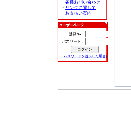
・
各種お問い合わせ
・
リンクに関して
・
お支払い案内
登録No：
パスワード：
[
パスワードを紛失した場合
]