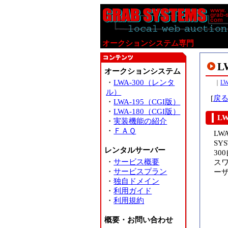
オークションシステム専門
L
オークションシステム
・
LWA-300（レンタ
｜
L
ル）
[
戻
・
LWA-195（CGI版）
・
LWA-180（CGI版）
L
・
実装機能の紹介
・
ＦＡＱ
LW
SY
レンタルサーバー
30
・
サービス概要
ス
・
サービスプラン
ー
・
独自ドメイン
・
利用ガイド
・
利用規約
概要・お問い合わせ