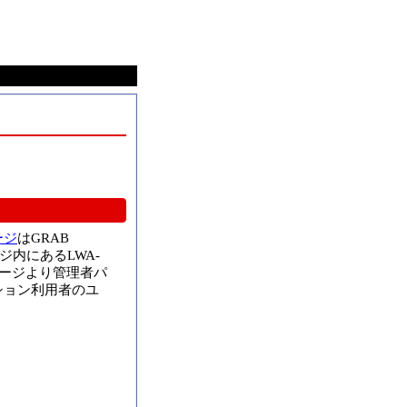
ージ
はGRAB
ジ内にあるLWA-
ージより管理者パ
ション利用者のユ