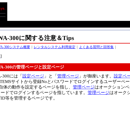
WA-300に関する注意＆Tips
WA-300システム概要
｜
レンタルシステム利用規定
｜
よくある質問と回答集
｜
る
]
WA-300の管理ページと設定ページ
A-300には「
設定ページ
」と「
管理ページ
」が御座います。
設定ペ
STEMSサイトから登録Noとパスワードでログインするユーザーペー
0自体の動作を設定するページを指し、
管理ページ
はオークションペ
ワードでログインするページを指しています。
管理ページ
はオーク
ザID等を管理するページです。